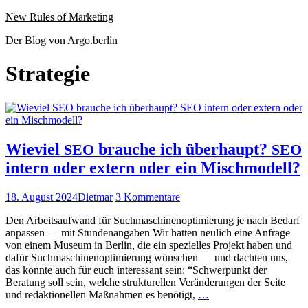
Website
Zum
New Rules of Marketing
wird
Inhalt
Der Blog von Argo.berlin
geladen
springen
Strategie
Wieviel
brauche ich überhaupt?
SEO
SEO
intern oder extern oder ein Mischmodell?
Veröffentlicht
Autor
zu
18. August 2024
Dietmar
3 Kommentare
am
Wieviel
Den Arbeit­saufwand für Such­maschi­nenop­ti­mierung je nach Bedarf
SEO
anpassen — mit Stun­de­nangaben Wir hat­ten neulich eine Anfrage
brauche
von einem Muse­um in Berlin, die ein spezielles Pro­jekt haben und
ich
dafür Such­maschi­nenop­ti­mierung wün­schen — und dacht­en uns,
überhaupt?
das kön­nte auch für euch inter­es­sant sein: “Schw­er­punkt der
SEO
Beratung soll sein, welche struk­turellen Verän­derun­gen der Seite
intern
Wieviel
und redak­tionellen Maß­nah­men es benötigt,
…
oder
SEO
extern