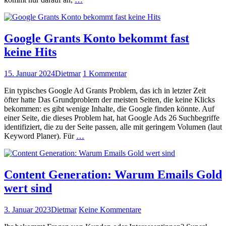
ist
immer
noch Platz
weiterlesen
Google Grants Konto bekommt fast
keine Hits
Veröffentlicht
Autor
zu
15. Januar 2024
Dietmar
1 Kommentar
am
Google
Ein typ­is­ches Google Ad Grants Prob­lem, das ich in let­zter Zeit
Grants
öfter hat­te Das Grund­prob­lem der meis­ten Seit­en, die keine Klicks
Konto
bekom­men: es gibt wenige Inhalte, die Google find­en kön­nte. Auf
bekommt
ein­er Seite, die dieses Prob­lem hat, hat Google Ads 26 Such­be­griffe
fast
iden­ti­fiziert, die zu der Seite passen, alle mit geringem Vol­u­men (laut
keine Hits
Google
Key­word Plan­er). Für
…
Grants
Kon­
to
bekommt
Content Generation: Warum Emails Gold
fast
wert sind
keine Hits
weiterlesen
Veröffentlicht
Autor
zu
3. Januar 2023
Dietmar
Keine Kommentare
am
Content