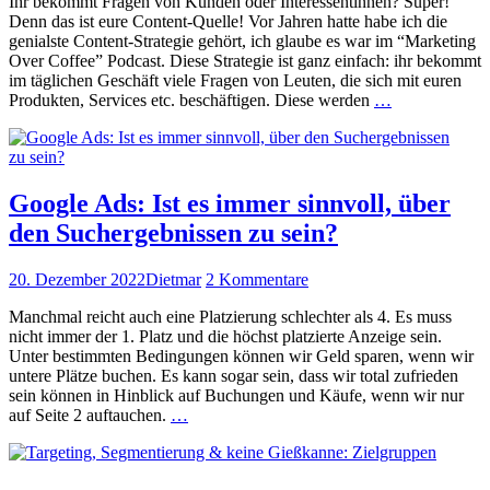
Ihr bekommt Fra­gen von Kun­den oder Inter­essentin­nen? Super!
Generation:
Denn das ist eure Con­tent-Quelle! Vor Jahren hat­te habe ich die
Warum
genial­ste Con­­tent-Strate­gie gehört, ich glaube es war im “Mar­ket­ing
Emails
Over Cof­fee” Pod­cast. Diese Strate­gie ist ganz ein­fach: ihr bekommt
Gold
im täglichen Geschäft viele Fra­gen von Leuten, die sich mit euren
wert sind
Con­
Pro­duk­ten, Ser­vices etc. beschäfti­gen. Diese wer­den
…
tent
Gen­
er­
a­
tion:
Google Ads: Ist es immer sinnvoll, über
Warum
den Suchergebnissen zu sein?
Emails
Gold
wert sind
Veröffentlicht
Autor
zu
20. Dezember 2022
Dietmar
2 Kommentare
weiterlesen
am
Google
Manch­mal reicht auch eine Platzierung schlechter als 4. Es muss
Ads:
nicht immer der 1. Platz und die höchst platzierte Anzeige sein.
Ist
Unter bes­timmten Bedin­gun­gen kön­nen wir Geld sparen, wenn wir
es
untere Plätze buchen. Es kann sog­ar sein, dass wir total zufrieden
immer
sein kön­nen in Hin­blick auf Buchun­gen und Käufe, wenn wir nur
sinnvoll,
Google
auf Seite 2 auf­tauchen.
…
über
Ads:
den
Ist
Suchergebnissen
es
zu sein?