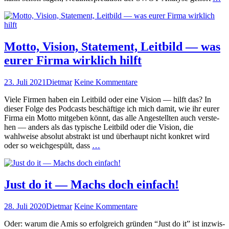
S
An
—
ei
fa
Motto, Vision, Statement, Leitbild — was
er
eurer Firma wirklich hilft
lär
we
Veröffentlicht
Autor
zu
23. Juli 2021
Dietmar
Keine Kommentare
am
Motto,
Viele Fir­men haben ein Leit­bild oder eine Vision — hil­ft das? In
Vision,
dieser Folge des Pod­casts beschäftige ich mich damit, wie ihr eur­er
Statement,
Fir­ma ein Mot­to mit­geben kön­nt, das alle Angestell­ten auch ver­ste­
Leitbild
hen — anders als das typ­is­che Leit­bild oder die Vision, die
—
wahlweise abso­lut abstrakt ist und über­haupt nicht konkret wird
was
Mot­
oder so weichge­spült, dass
…
eurer
to,
Firma
Vision,
wirklich
State­
hilft
ment,
Just do it — Machs doch einfach!
Leit­
bild
Veröffentlicht
Autor
zu
28. Juli 2020
Dietmar
Keine Kommentare
—
am
Just
was
Oder: warum die Amis so erfol­gre­ich grün­den “Just do it” ist inzwis­
do
eur­