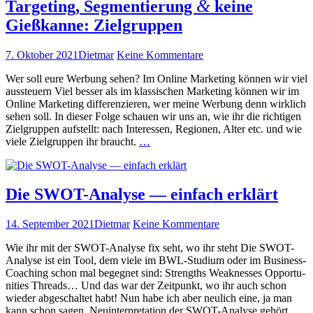
&
immer
Targeting, Segmentierung
keine
sin­
Gießkanne: Zielgruppen
nvoll,
über
den
Veröffentlicht
Autor
zu
7. Oktober 2021
Dietmar
Keine Kommentare
Suchergeb­
am
Targeting,
nis­
Wer soll eure Wer­bung sehen? Im Online Mar­ket­ing kön­nen wir viel
Segmentierung
sen
&
auss­teuern Viel bess­er als im klas­sis­chen Mar­ket­ing kön­nen wir im
zu sein?
Online Mar­ket­ing dif­feren­zieren, wer meine Wer­bung denn wirk­lich
keine
weiterlesen
sehen soll. In dieser Folge schauen wir uns an, wie ihr die richti­gen
Gießkanne:
Ziel­grup­pen auf­stellt: nach Inter­essen, Regio­nen, Alter etc. und wie
Zielgruppen
Tar­
viele Ziel­grup­pen ihr braucht.
…
get­
ing,
Seg­
men­
Die SWOT-Analyse — einfach erklärt
tierung
&
Veröffentlicht
Autor
zu
14. September 2021
Dietmar
Keine Kommentare
keine
am
Die
Gießkanne:
Wie ihr mit der SWOT-Analyse fix seht, wo ihr ste­ht Die SWOT-
SWOT-
Ziel­
Analyse ist ein Tool, dem viele im BWL-Studi­um oder im Busi­­ness-
Analyse
grup­
Coach­ing schon mal begeg­net sind: Strengths Weak­ness­es Oppor­tu­
—
pen
ni­ties Threads… Und das war der Zeit­punkt, wo ihr auch schon
einfach
weiterlesen
wieder abgeschal­tet habt! Nun habe ich aber neulich eine, ja man
erklärt
Di
kann schon sagen, Neuin­ter­pre­ta­tion der SWOT-Analyse gehört
…