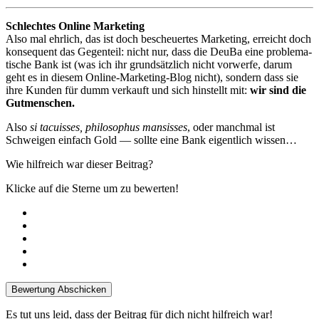
Schlecht­es Online Marketing
Also mal ehrlich, das ist doch bescheuertes Mar­ket­ing, erre­icht doch
kon­se­quent das Gegen­teil: nicht nur, dass die Deu­Ba eine prob­lema­
tis­che Bank ist (was ich ihr grund­sät­zlich nicht vor­w­erfe, darum
geht es in diesem Online-Mar­ket­ing-Blog nicht), son­dern dass sie
ihre Kun­den für dumm verkauft und sich hin­stellt mit:
wir sind die
Gutmenschen.
Also
si tacuiss­es, philoso­phus man­siss­es
, oder manch­mal ist
Schweigen ein­fach Gold — sollte eine Bank eigentlich wissen…
Wie hil­fre­ich war dieser Beitrag?
Klicke auf die Sterne um zu bewerten!
Bewertung Abschicken
Es tut uns leid, dass der Beitrag für dich nicht hil­fre­ich war!