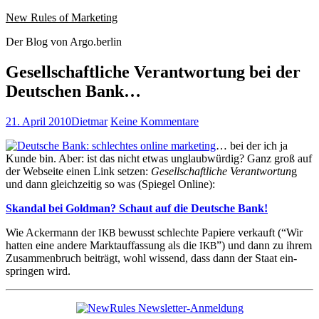
Website
Zum
New Rules of Marketing
wird
Inhalt
Der Blog von Argo.berlin
geladen
springen
Gesellschaftliche Verantwortung bei der
Deutschen Bank…
Veröffentlicht
Autor
zu
21. April 2010
Dietmar
Keine Kommentare
am
Gesellschaftliche
… bei der ich ja
Verantwortung
Kunde bin. Aber: ist das nicht etwas unglaub­würdig? Ganz groß auf
bei
der Web­seite einen Link set­zen:
Gesellschaftliche Ver­ant­wor­tun
g
der
und dann gle­ichzeit­ig so was (Spiegel Online):
Deutschen
Bank…
Skan­dal bei Gold­man? Schaut auf die Deutsche Bank!
Wie Ack­er­mann der
bewusst schlechte Papiere verkauft (“Wir
IKB
hat­ten eine andere Mark­tauf­fas­sung als die
”) und dann zu ihrem
IKB
Zusam­men­bruch beiträgt, wohl wis­send, dass dann der Staat ein­
sprin­gen wird.