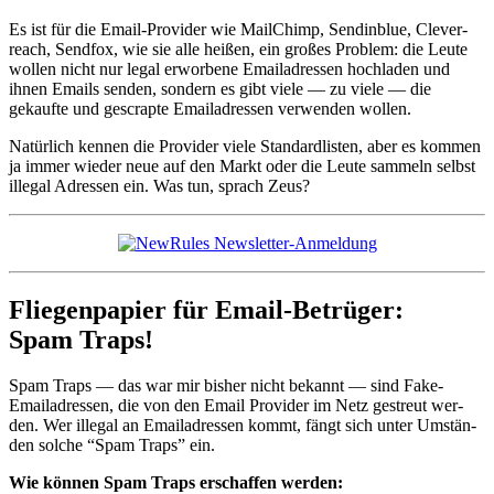
Es ist für die Email-Provider wie MailChimp, Send­in­blue, Clev­er­
reach, Send­fox, wie sie alle heißen, ein großes Prob­lem: die Leute
wollen nicht nur legal erwor­bene Emailadressen hochladen und
ihnen Emails senden, son­dern es gibt viele — zu viele — die
gekaufte und gescrapte Emailadressen ver­wen­den wollen.
Natür­lich ken­nen die Provider viele Stan­dard­lis­ten, aber es kom­men
ja immer wieder neue auf den Markt oder die Leute sam­meln selb­st
ille­gal Adressen ein. Was tun, sprach Zeus?
Fliegenpapier für Email-Betrüger:
Spam Traps!
Spam Traps — das war mir bish­er nicht bekan­nt — sind Fake-
Emailadressen, die von den Email Provider im Netz gestreut wer­
den. Wer ille­gal an Emailadressen kommt, fängt sich unter Umstän­
den solche “Spam Traps” ein.
Wie kön­nen Spam Traps erschaf­fen werden: