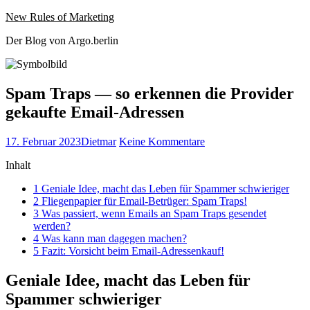
Website
Zum
New Rules of Marketing
wird
Inhalt
Der Blog von Argo.berlin
geladen
springen
Spam Traps — so erkennen die Provider
gekaufte Email-Adressen
Veröffentlicht
Autor
zu
17. Februar 2023
Dietmar
Keine Kommentare
am
Spam
Inhalt
Traps
—
1
Geniale Idee, macht das Leben für Spam­mer schwieriger
so
2
Fliegen­pa­pi­er für Email-Betrüger: Spam Traps!
erkennen
3
Was passiert, wenn Emails an Spam Traps gesendet
die
werden?
Provider
4
Was kann man dage­gen machen?
gekaufte
5
Faz­it: Vor­sicht beim Email-Adressenkauf!
Email-
Adressen
Geniale Idee, macht das Leben für
Spammer schwieriger