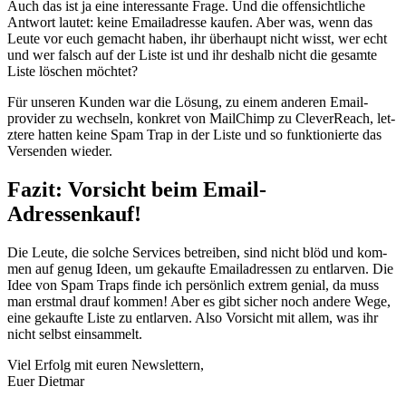
Auch das ist ja eine inter­es­sante Frage. Und die offen­sichtliche
Antwort lautet: keine Emailadresse kaufen. Aber was, wenn das
Leute vor euch gemacht haben, ihr über­haupt nicht wisst, wer echt
und wer falsch auf der Liste ist und ihr deshalb nicht die gesamte
Liste löschen möchtet?
Für unseren Kun­den war die Lösung, zu einem anderen Email­
provider zu wech­seln, konkret von MailChimp zu Clev­er­Reach, let­
ztere hat­ten keine Spam Trap in der Liste und so funk­tion­ierte das
Versenden wieder.
Fazit: Vorsicht beim Email-
Adressenkauf!
Die Leute, die solche Ser­vices betreiben, sind nicht blöd und kom­
men auf genug Ideen, um gekaufte Emailadressen zu ent­lar­ven. Die
Idee von Spam Traps finde ich per­sön­lich extrem genial, da muss
man erst­mal drauf kom­men! Aber es gibt sich­er noch andere Wege,
eine gekaufte Liste zu ent­lar­ven. Also Vor­sicht mit allem, was ihr
nicht selb­st einsammelt.
Viel Erfolg mit euren Newslettern,
Euer Dietmar