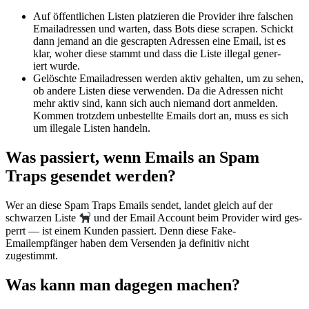
Auf öffentlichen Lis­ten platzieren die Provider ihre falschen
Emailadressen und warten, dass Bots diese scrapen. Schickt
dann jemand an die gescrapten Adressen eine Email, ist es
klar, woher diese stammt und dass die Liste ille­gal gener­
iert wurde.
Gelöschte Emailadressen wer­den aktiv gehal­ten, um zu sehen,
ob andere Lis­ten diese ver­wen­den. Da die Adressen nicht
mehr aktiv sind, kann sich auch nie­mand dort anmelden.
Kom­men trotz­dem unbestellte Emails dort an, muss es sich
um ille­gale Lis­ten handeln.
Was passiert, wenn Emails an Spam
Traps gesendet werden?
Wer an diese Spam Traps Emails sendet, lan­det gle­ich auf der
schwarzen Liste
und der Email Account beim Provider wird ges­
per­rt — ist einem Kun­den passiert. Denn diese Fake-
Emailempfänger haben dem Versenden ja defin­i­tiv nicht
zugestimmt.
Was kann man dagegen machen?