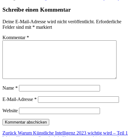
Schreibe einen Kommentar
Deine E-Mail-Adresse wird nicht veröffentlicht.
Erforderliche
Felder sind mit
*
markiert
Kommentar
*
Name
*
E-Mail-Adresse
*
Website
Beitragsnavigation
Vorheriger
Zurück
Warum Künstliche Intelligenz 2023 wichtig wird – Teil 1