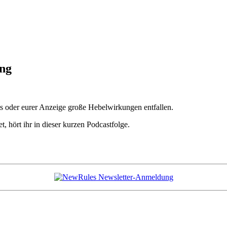
ung
ts oder eur­er Anzeige große Hebel­wirkun­gen entfallen.
t, hört ihr in dieser kurzen Podcastfolge.