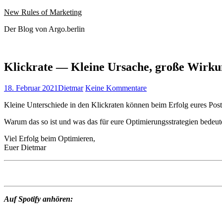
Website
Zum
New Rules of Marketing
wird
Inhalt
Der Blog von Argo.berlin
geladen
springen
Klickrate — Kleine Ursache, große Wirk
Veröffentlicht
Autor
zu
18. Februar 2021
Dietmar
Keine Kommentare
am
Klickrate
Kleine Unter­schiede in den Klick­rat­en kön­nen beim Erfolg eures Pos
—
Kleine
Warum das so ist und was das für eure Opti­mierungsstrate­gien bedeute
Ursache,
große
Viel Erfolg beim Optimieren,
Wirkung
Euer Dietmar
Auf Spo­ti­fy anhören: