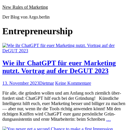
Website
Zum
New Rules of Marketing
wird
Inhalt
Der Blog von Argo.berlin
geladen
springen
Entrepreneurship
Wie ihr ChatGPT für euer Marketing
nutzt. Vortrag auf der DeGUT 2023
Veröffentlicht
Autor
zu
13. November 2023
Dietmar
Keine Kommentare
am
Wie
Für alle, die grün­den wollen und am Anfang noch ziem­lich über­
ihr
fordert sind: Chat­G­PT hilf euch bei der Grün­dung! Kün­stliche
ChatGPT
Intel­li­genz hil­ft euch, euer Mar­ket­ing bess­er und bil­liger zu machen
für
— aber nur, wenn ihr die Tools richtig anwen­den kön­nt! Mit den
euer
richti­gen Knif­f­en wird Chat­G­PT eure ganz per­sön­liche Grün­
Marketing
Wie
dungsas­sis­tentin und erste Mitar­bei­t­erin: beim Schreiben
…
nutzt.
ihr
Vortrag
Chat­
auf