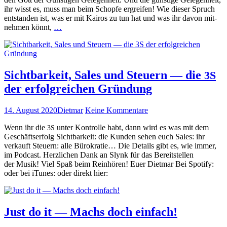
Gott
sion
ihr wisst es, muss man beim Schopfe ergreifen! Wie dieser Spruch
der
weiterlesen
ent­standen ist, was er mit Kairos zu tun hat und was ihr davon mit­
günstigen
Kairos
nehmen kön­nt,
…
Gelegenheit
—
der
Gott
der
gün­
Sichtbarkeit, Sales und Steuern — die
3S
sti­
der erfolgreichen Gründung
gen
Gele­
gen­
Veröffentlicht
Autor
zu
14. August 2020
Dietmar
Keine Kommentare
heit
am
Sichtbarkeit,
weiterlesen
Wenn ihr die
unter Kon­trolle habt, dann wird es was mit dem
3S
Sales
Geschäft­ser­folg Sicht­barkeit: die Kun­den sehen euch Sales: ihr
und
verkauft Steuern: alle Bürokratie… Die Details gibt es, wie immer,
Steuern
im Pod­cast. Her­zlichen Dank an Slynk für das Bere­it­stellen
—
der Musik! Viel Spaß beim Rein­hören! Euer Diet­mar Bei Spo­ti­fy:
die
oder bei iTunes: oder direkt hier:
3S
der
erfolgreichen
Gründung
Just do it — Machs doch einfach!