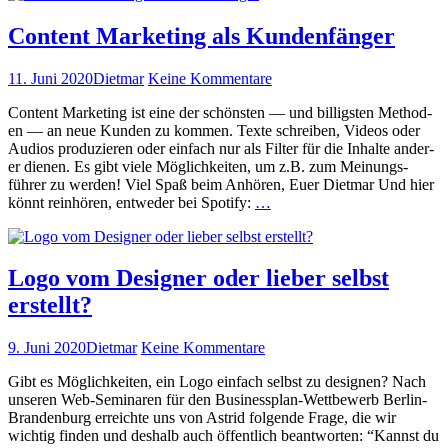
oder:
ist
warum
Content Marketing als Kundenfänger
ein­
er
Veröffentlicht
Autor
zu
11. Juni 2020
Dietmar
Keine Kommentare
erfol­
am
Content
gre­
Con­tent Mar­ket­ing ist eine der schön­sten — und bil­lig­sten Meth­o­d­
Marketing
ich­
en — an neue Kun­den zu kom­men. Texte schreiben, Videos oder
als
er
Audios pro­duzieren oder ein­fach nur als Fil­ter für die Inhalte ander­
Kundenfänger
als
er dienen. Es gibt viele Möglichkeit­en, um z.B. zum Mei­n­ungs­
der
führer zu wer­den! Viel Spaß beim Anhören, Euer Diet­mar Und hier
andere
Con­
kön­nt rein­hören, entwed­er bei Spo­ti­fy:
…
ist
tent
weiterlesen
Mar­
ket­
ing
Logo vom Designer oder lieber selbst
als
erstellt?
Kun­
den­
fänger
Veröffentlicht
Autor
zu
9. Juni 2020
Dietmar
Keine Kommentare
weiterlesen
am
Logo
Gibt es Möglichkeit­en, ein Logo ein­fach selb­st zu desig­nen? Nach
vom
unseren Web-Sem­i­naren für den Busi­­ness­­plan-Wet­t­be­werb Berlin-
Designer
Bran­­den­burg erre­ichte uns von Astrid fol­gende Frage, die wir
oder
wichtig find­en und deshalb auch öffentlich beant­worten: “Kannst du
lieber