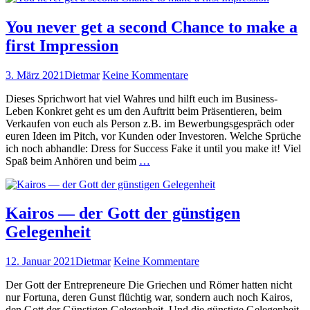
G­
der
PT
You never get a second Chance to make a
DeGUT 2023
für
first Impression
euer
Mar­
ket­
Veröffentlicht
Autor
zu
3. März 2021
Dietmar
Keine Kommentare
ing
am
You
nutzt.
Dieses Sprich­wort hat viel Wahres und hil­ft euch im Busi­ness-
never
Vor­
Leben Konkret geht es um den Auftritt beim Präsen­tieren, beim
get
trag
Verkaufen von euch als Per­son z.B. im Bewer­bungs­ge­spräch oder
a
auf
euren Ideen im Pitch, vor Kun­den oder Inve­storen. Welche Sprüche
second
der
ich noch abhan­dle: Dress for Suc­cess Fake it until you make it! Viel
Chance
You
DeGUT 2
Spaß beim Anhören und beim
…
to
nev­
weiterlese
make
er
a
get
first
a
Kairos — der Gott der günstigen
Impression
sec­
Gelegenheit
ond
Chance
to
Veröffentlicht
Autor
zu
12. Januar 2021
Dietmar
Keine Kommentare
make
am
Kairos
a
Der Gott der Entre­pre­neure Die Griechen und Römer hat­ten nicht
—
first
nur For­tu­na, deren Gun­st flüchtig war, son­dern auch noch Kairos,
der
Impres­
den Gott der Gün­sti­gen Gele­gen­heit. Und die gün­stige Gele­gen­heit,