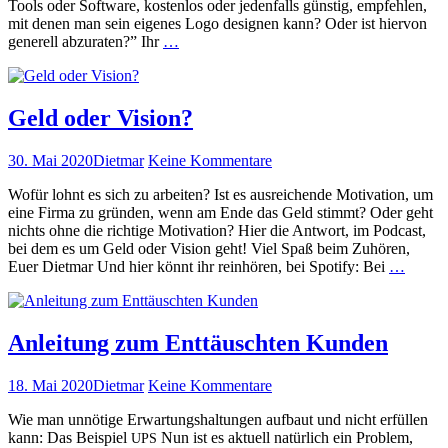
Tools oder Soft­ware, kosten­los oder jeden­falls gün­stig, empfehlen,
selbst
mit denen man sein eigenes Logo desig­nen kann? Oder ist hier­von
erstellt?
Logo
generell abzu­rat­en?” Ihr
…
vom
Design­
er
oder
Geld oder Vision?
lieber
selb­
Veröffentlicht
Autor
zu
30. Mai 2020
Dietmar
Keine Kommentare
st
am
Geld
erstellt?
Wofür lohnt es sich zu arbeit­en? Ist es aus­re­ichende Moti­va­tion, um
oder
weiterlesen
eine Fir­ma zu grün­den, wenn am Ende das Geld stimmt? Oder geht
Vision?
nichts ohne die richtige Moti­va­tion? Hier die Antwort, im Pod­cast,
bei dem es um Geld oder Vision geht! Viel Spaß beim Zuhören,
Geld
Euer Diet­mar Und hier kön­nt ihr rein­hören, bei Spo­ti­fy: Bei
…
oder
Vision
weiter
Anleitung zum Enttäuschten Kunden
Veröffentlicht
Autor
zu
18. Mai 2020
Dietmar
Keine Kommentare
am
Anleitung
Wie man unnötige Erwartung­shal­tun­gen auf­baut und nicht erfüllen
zum
kann: Das Beispiel
Nun ist es aktuell natür­lich ein Prob­lem,
UPS
Enttäuschten