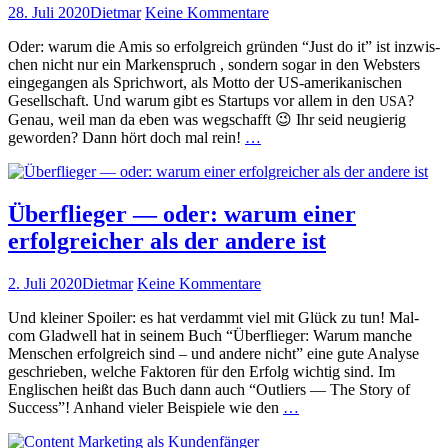
Veröffentlicht
Autor
zu
28. Juli 2020
Dietmar
Keine Kommentare
am
Just
Oder: warum die Amis so erfol­gre­ich grün­den “Just do it” ist inzwis­
do
chen nicht nur ein Marken­spruch , son­dern sog­ar in den Web­sters
it
einge­gan­gen als Sprich­wort, als Mot­to der US-amerikanis­chen
—
Gesellschaft. Und warum gibt es Star­tups vor allem in den
?
Machs
USA
Genau, weil man da eben was wegschafft 😉 Ihr seid neugierig
doch
Just
gewor­den? Dann hört doch mal rein!
…
einfach!
do
it
—
Machs
Überflieger — oder: warum einer
doch
erfolgreicher als der andere ist
ein­
fach!
weiterlesen
Veröffentlicht
Autor
zu
2. Juli 2020
Dietmar
Keine Kommentare
am
Überflieger
Und klein­er Spoil­er: es hat ver­dammt viel mit Glück zu tun! Mal­
—
com Glad­well hat in seinem Buch “Über­flieger: Warum manche
oder:
Men­schen erfol­gre­ich sind – und andere nicht” eine gute Analyse
warum
geschrieben, welche Fak­toren für den Erfolg wichtig sind. Im
einer
Englis­chen heißt das Buch dann auch “Out­liers — The Sto­ry of
erfolgreicher
Über­
Suc­cess”! Anhand viel­er Beispiele wie den
…
als
flieger
der
—
andere