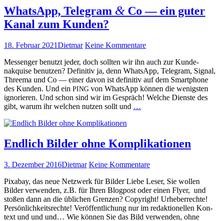
&
Ocu­
WhatsApp, Telegram
Co — ein guter
lus
Kanal zum Kunden?
—
Face­
books
Veröffentlicht
Autor
zu
18. Februar 2021
Dietmar
Keine Kommentare
VR-
am
WhatsApp,
Brille
Mes­sen­ger benutzt jed­er, doch soll­ten wir ihn auch zur Kun­de­
Telegram
weiterlesen
&
nakquise benutzen? Defin­i­tiv ja, denn What­sApp, Telegram, Sig­nal,
Three­ma und Co — ein­er davon ist defin­i­tiv auf dem Smart­phone
Co
des Kun­den. Und ein
von What­sApp kön­nen die wenig­sten
PING
—
ignori­eren. Und schon sind wir im Gespräch! Welche Dien­ste des
ein
What­
gibt, warum ihr welchen nutzen sollt und
…
guter
sApp,
Kanal
Telegram
zum
&
Kunden?
Co
Endlich Bilder ohne Komplikationen
—
ein
Veröffentlicht
Autor
zu
3. Dezember 2016
Dietmar
Keine Kommentare
guter
am
Endlich
Kanal
Pix­abay, das neue Net­zw­erk für Bilder Liebe Leser, Sie wollen
Bilder
zum
Bilder ver­wen­den, z.B. für Ihren Blog­post oder einen Fly­er, und
ohne
Kun­
stoßen dann an die üblichen Gren­zen? Copy­right! Urhe­ber­rechte!
Komplikationen
den?
Per­sön­lichkeit­srechte! Veröf­fentlichung nur im redak­tionellen Kon­
weiterlesen
text und und und… Wie kön­nen Sie das Bild ver­wen­den, ohne