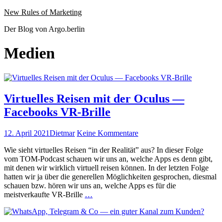
Website
Zum
New Rules of Marketing
wird
Inhalt
Der Blog von Argo.berlin
geladen
springen
Medien
Virtuelles Reisen mit der Oculus —
Facebooks VR-Brille
Veröffentlicht
Autor
zu
12. April 2021
Dietmar
Keine Kommentare
am
Virtuelles
Wie sieht virtuelles Reisen “in der Real­ität” aus? In dieser Folge
Reisen
vom TOM-Pod­­cast schauen wir uns an, welche Apps es denn gibt,
mit
mit denen wir wirk­lich virtuell reisen kön­nen. In der let­zten Folge
der
hat­ten wir ja über die generellen Möglichkeit­en gesprochen, dies­mal
Oculus
schauen bzw. hören wir uns an, welche Apps es für die
—
Virtuelles
meistverkaufte VR-Brille
…
Facebooks
Reisen
VR-
mit
Brille
der