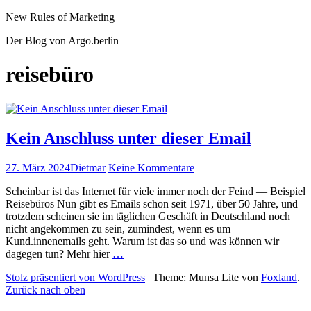
Website
Zum
New Rules of Marketing
wird
Inhalt
Der Blog von Argo.berlin
geladen
springen
reisebüro
Kein Anschluss unter dieser Email
Veröffentlicht
Autor
zu
27. März 2024
Dietmar
Keine Kommentare
am
Kein
Schein­bar ist das Inter­net für viele immer noch der Feind — Beispiel
Anschluss
Reise­büros Nun gibt es Emails schon seit 1971, über 50 Jahre, und
unter
trotz­dem scheinen sie im täglichen Geschäft in Deutsch­land noch
dieser
nicht angekom­men zu sein, zumin­d­est, wenn es um
Email
Kund.innenemails geht. Warum ist das so und was kön­nen wir
Kein
dage­gen tun? Mehr hier
…
Anschluss
Stolz präsentiert von WordPress
|
Theme: Munsa Lite von
Foxland
.
unter
Zurück nach oben
dieser
Email