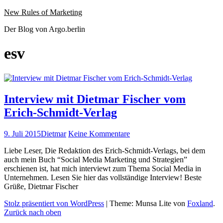
Website
Zum
New Rules of Marketing
wird
Inhalt
Der Blog von Argo.berlin
geladen
springen
esv
Interview mit Dietmar Fischer vom
Erich-Schmidt-Verlag
Veröffentlicht
Autor
zu
9. Juli 2015
Dietmar
Keine Kommentare
am
Interview
Liebe Leser, Die Redak­tion des Erich-Schmidt-Ver­lags, bei dem
mit
auch mein Buch “Social Media Mar­ket­ing und Strate­gien”
Dietmar
erschienen ist, hat mich inter­viewt zum The­ma Social Media in
Fischer
Unternehmen. Lesen Sie hier das voll­ständi­ge Inter­view! Beste
vom
Grüße, Diet­mar Fischer
Erich-
Schmidt-
Stolz präsentiert von WordPress
|
Theme: Munsa Lite von
Foxland
.
Verlag
Zurück nach oben